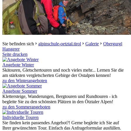
Sie befinden sich
alpinschule-oetztal.tirol
Galerie
Obergurgl
Hangerer
Seite drucken
Angebote Winter
Skitouren, Gletschertouren und noch vieles mehr... Lernen Sie die
am stärksten vergletscherten Gebirge der Ostalpen kennen!
zu den Winterangeboten
Angebote Sommer
Klettersteige, Wanderungen, Bergtouren und Rundtouren - ich
begleite Sie zu den schönsten Plätzen in den Ötztaler Alpen!
zu den Sommerangeboten
Individuelle Touren
Sie finden kein passendes Angebot?! Gerne begleite ich Sie auf
Ihrer gewünschten Tour. Einfach das Anfrageformular ausfüllen.